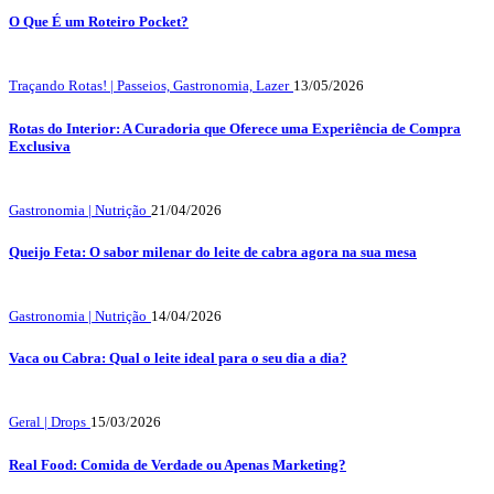
O Que É um Roteiro Pocket?
Traçando Rotas! | Passeios, Gastronomia, Lazer
13/05/2026
Rotas do Interior: A Curadoria que Oferece uma Experiência de Compra
Exclusiva
Gastronomia | Nutrição
21/04/2026
Queijo Feta: O sabor milenar do leite de cabra agora na sua mesa
Gastronomia | Nutrição
14/04/2026
Vaca ou Cabra: Qual o leite ideal para o seu dia a dia?
Geral | Drops
15/03/2026
Real Food: Comida de Verdade ou Apenas Marketing?