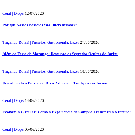
Geral | Drops
12/07/2026
Por que Nossos Passeios São Diferenciados?
Traçando Rotas! | Passeios, Gastronomia, Lazer
27/06/2026
Além da Festa do Morango: Descubra os Segredos Ocultos de Jarinu
Traçando Rotas! | Passeios, Gastronomia, Lazer
18/06/2026
Descobrindo o Bairro do Breu: Silêncio e Tradição em Jarinu
Geral | Drops
14/06/2026
Economia Circular: Como a Experiência de Compra Transforma o Interior
Geral | Drops
05/06/2026