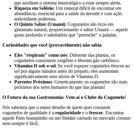
que auxiliam o sistema imunológico a estar sempre alerta.
Riqueza em Selênio
: Um mineral difícil de encontrar em
abundância, essencial para a saúde da tireoide e com ação
antioxidante poderosa.
O Quinto Sabor (Umami)
: Cogumelos são ricos em
glutamato natural, proporcionando o sabor Umami — aquele
gosto profundo e satisfatório que "preenche" o paladar.
Curiosidades que você (provavelmente) não sabia
Eles "respiram" como nós
: Diferente das plantas, os
cogumelos consomem oxigênio e liberam gás carbônico.
Vitamina D sob o sol
: Se você expuser cogumelos frescos ao
sol por alguns minutos antes do preparo, eles aumentam
significativamente seus níveis de Vitamina D.
Parentes Próximos
: Geneticamente, os cogumelos são mais
próximos dos seres humanos do que das plantas!
O Futuro da sua Gastronomia: Vem aí o Clube do Cogumelo!
Nós sabemos que o maior desafio de quem quer consumir
cogumelos de qualidade é a
regularidade
e o
frescor
. Encontrar
aquele Paris branquinho ou um Shitake carnudo no mercado comum
nem sempre é fácil.